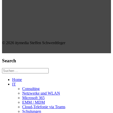
© 2026 itymedia Steffen Schwerdtfeger
Search
Home
IT
Consulting
Netzwerke und WLAN
Microsoft 365
EMM / MDM
Cloud-Telefonie via Teams
Schulungen