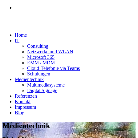
Home
IT
Consulting
Netzwerke und WLAN
Microsoft 365
EMM / MDM
Cloud-Telefonie via Teams
Schulungen
Medientechnik
Multimediasysteme
Digital Signage
Referenzen
Kontakt
Impressum
Blog
Medientechnik